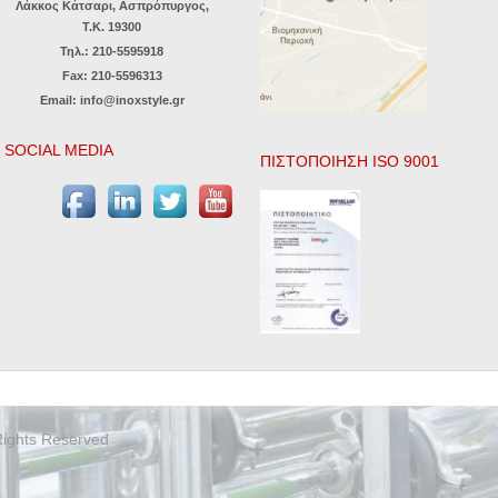
Λάκκος Κάτσαρι, Ασπρόπυργος,
Τ.Κ. 19300
Τηλ.: 210-5595918
Fax: 210-5596313
Email: info@inoxstyle.gr
SOCIAL MEDIA
ΠΙΣΤΟΠΟΙΗΣΗ ISO 9001
 Rights Reserved